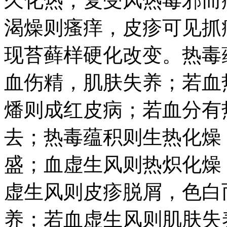
久化热，复受风热毒邪而
渴燥则瘙痒，皮疹可见抓
现苔藓样硬化改变。热毒
血伤精，肌肤失养；若血
燔则成红皮病；若血分有
去；热毒蕴积则生热化燥
盛；血虚生风则热炽化燥
虚生风则皮疹脱屑，色白
养；若血虚生风则肌肤失